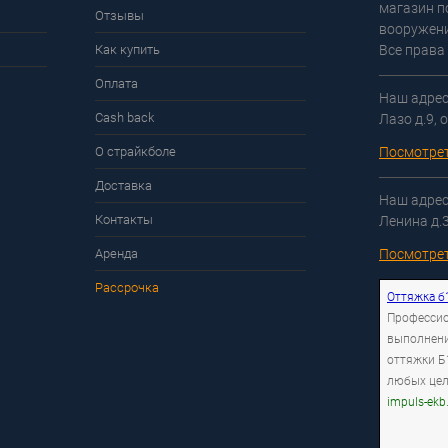
магазин п
Отзывы
вооружени
Как купить
Все права
Оплата
Наш адрес:
Cash back
Лазо д.9, 
О страйкболе
Посмотрет
Доставка
Наш адрес:
Контакты
Ленина д.
Аренда
Посмотрет
Рассрочка
Оттяжка б
Професси
выполнен
оттяжки Б
любых це
impuls-ekb