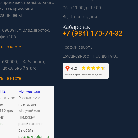
о продаже страйкбольного
Сб: с 11:00 до 17:00
я и снаряжения.
 защищены.
Вс, Пн: выходной
Хабаровск
 690091, г. Владивосток,
+7 (984) 170-74-32
офис 106
ь на карте
График работы:
Ежедневно: с 11:00 до 19:00
 680000, г. Хабаровск,
3, цокольный этаж
ь на карте
112
Могучий хан
ональное
Расскажем о
ие
препарате
112 для
Могучий хан.
лей
Поможем
.ru
разобраться и
выбрать
potencia-optom.ru