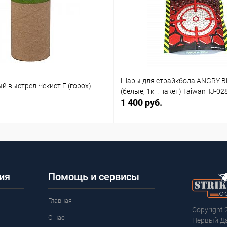
Шары для страйкбола ANGRY B
й выстрел Чекист Г (горох)
(белые, 1кг. пакет) Taiwan TJ-02
1 400 руб.
ия
Помощь и сервисы
Главная
Copyright 
О нас
Первый Д