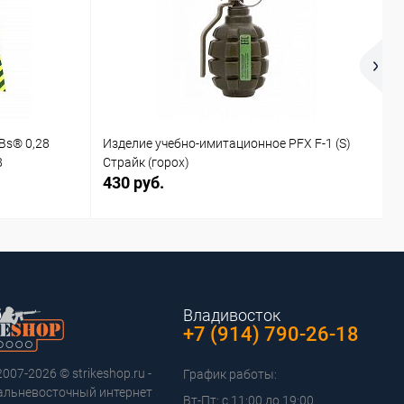
Bs® 0,28
Изделие учебно-имитационное PFX F-1 (S)
И
8
Страйк (горох)
С
430 руб.
4
Владивосток
+7 (914) 790-26-18
2007-2026 © strikeshop.ru -
График работы:
альневосточный интернет
Вт-Пт: с 11:00 до 19:00