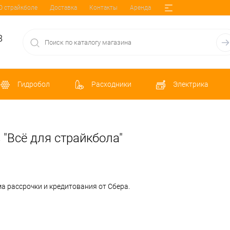
О страйкболе
Доставка
Контакты
Аренда
8
Гидробол
Расходники
Электрика
 "Всё для страйкбола"
а рассрочки и кредитования от Сбера.