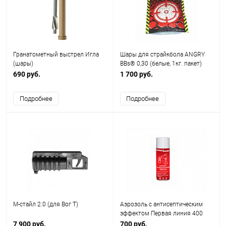
Гранатометный выстрел Игла
Шары для страйкбола ANGRY
(шары)
BBs® 0,30 (белые, 1кг. пакет)
Taiwan TJ-030
690 руб.
1 700 руб.
Подробнее
Подробнее
М-стайл 2.0 (для Вог Т)
Аэрозоль с антисептическим
эффектом Первая линия 400
мл.
7 900 руб.
700 руб.