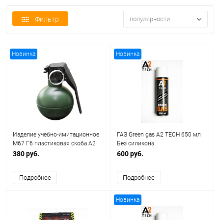
Фильтр
популярности
Новинка
Новинка
Изделие учебно-имитационное
ГАЗ Green gas A2 TECH 650 мл
М67 Г6 пластиковая скоба A2
Без силикона
tech (горох)
380 руб.
600 руб.
Подробнее
Подробнее
Новинка