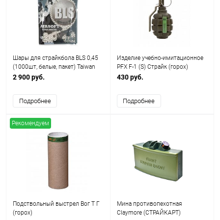
Шары для страйкбола BLS 0,45
Изделие учебно-имитационное
(1000шт, белые, пакет) Taiwan
PFX F-1 (S) Страйк (горох)
2 900 руб.
430 руб.
Подробнее
Подробнее
Рекомендуем
Подствольный выстрел Вог Т Г
Мина противопехотная
(горох)
Claymore (СТРАЙКАРТ)