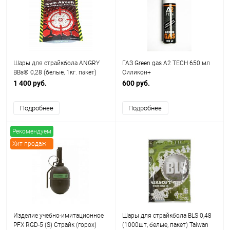
Шары для страйкбола ANGRY
ГАЗ Green gas A2 TECH 650 мл
BBs® 0,28 (белые, 1кг. пакет)
Силикон+
Taiwan TJ-028
1 400 руб.
600 руб.
Подробнее
Подробнее
Рекомендуем
Хит продаж
Изделие учебно-имитационное
Шары для страйкбола BLS 0,48
PFX RGD-5 (S) Страйк (горох)
(1000шт, белые, пакет) Taiwan