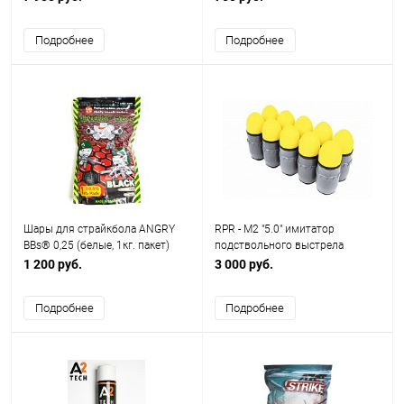
Подробнее
Подробнее
Шары для страйкбола ANGRY
RPR - M2 "5.0" имитатор
BBs® 0,25 (белые, 1кг. пакет)
подствольного выстрела
Taiwan TJ-025
удаленного инициирования
1 200 руб.
3 000 руб.
(замедлитель 5.0 сек.)
Подробнее
Подробнее