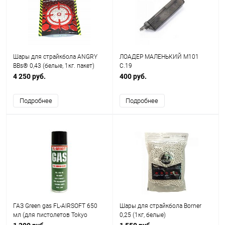
Шары для страйкбола ANGRY
ЛОАДЕР МАЛЕНЬКИЙ M101
BBs® 0,43 (белые, 1кг. пакет)
C.19
Taiwan TJ-043
4 250 руб.
400 руб.
Подробнее
Подробнее
ГАЗ Green gas FL-AIRSOFT 650
Шары для страйкбола Borner
мл (для пистолетов Tokyo
0,25 (1кг, белые)
Marui)