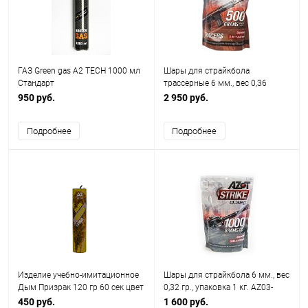
ГАЗ Green gas A2 TECH 1000 мл
Шары для страйкбола
Стандарт
трассерные 6 мм., вес 0,36
гр.,0.5кг. (AZOT Russia)
950 руб.
2 950 руб.
Подробнее
Подробнее
Изделие учебно-имитационное
Шары для страйкбола 6 мм., вес
Дым Призрак 120 гр 60 сек цвет
0,32 гр., упаковка 1 кг. AZ03-
желтый A2 tech
0005 (AZOT Russia)
450 руб.
1 600 руб.