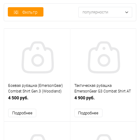
Фильтр
популярности
Боевая рубашка (EmersonGear)
Тактическая рубашка
Combat Shirt Gen.3 (Woodland)
EmersonGear G3 Combat Shirt AT
размер L EM9278B
／FG (размер M) EM8576A
4 500 руб.
4 900 руб.
Подробнее
Подробнее