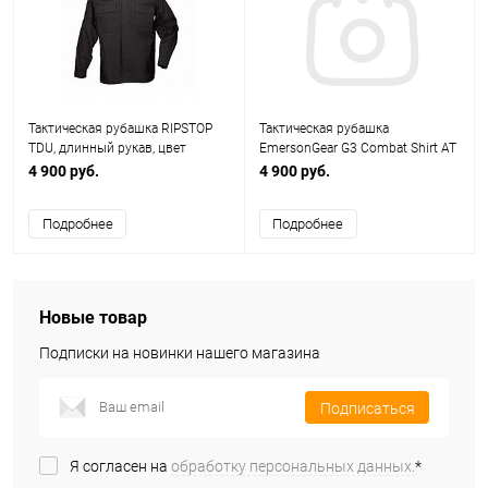
Тактическая рубашка RIPSTOP
Тактическая рубашка
TDU, длинный рукав, цвет
EmersonGear G3 Combat Shirt AT
BLACK, (размер XS)
／FG (размер L) EM8576B
4 900 руб.
4 900 руб.
Подробнее
Подробнее
Новые товар
Подписки на новинки нашего магазина
Подписаться
Я согласен на
обработку персональных данных.
*