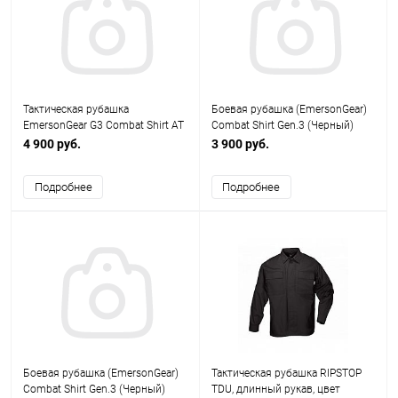
Тактическая рубашка
Боевая рубашка (EmersonGear)
EmersonGear G3 Combat Shirt AT
Combat Shirt Gen.3 (Черный)
／FG (размер XL) EM8576C
размер L EM9422BKL
4 900 руб.
3 900 руб.
Подробнее
Подробнее
Боевая рубашка (EmersonGear)
Тактическая рубашка RIPSTOP
Combat Shirt Gen.3 (Черный)
TDU, длинный рукав, цвет