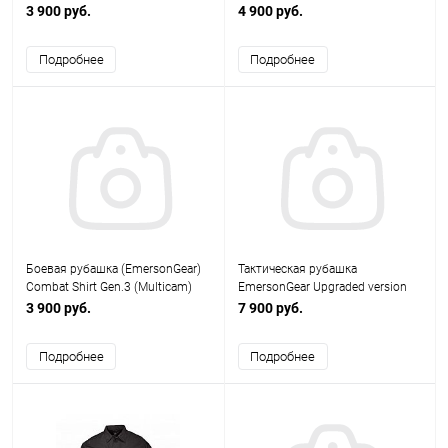
размер M EM9422BKM
BLACK, (размер S)
3 900 руб.
4 900 руб.
Подробнее
Подробнее
Боевая рубашка (EmersonGear)
Тактическая рубашка
Combat Shirt Gen.3 (Multicam)
EmersonGear Upgraded version
размер M EM8567A
G3 Combat Shirt／Muticam-M
3 900 руб.
7 900 руб.
EM9501MCM
Подробнее
Подробнее