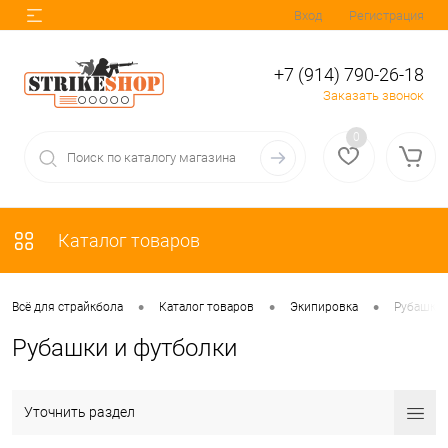
Вход
Регистрация
+7 (914) 790-26-18
Заказать звонок
0
Каталог товаров
•
•
•
Всё для страйкбола
Каталог товаров
Экипировка
Рубашки 
Рубашки и футболки
Уточнить раздел