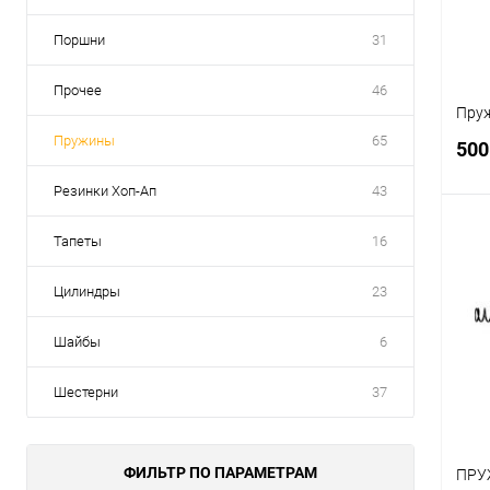
Поршни
31
Прочее
46
Пруж
Пружины
65
500
Резинки Хоп-Ап
43
Тапеты
16
Цилиндры
23
К
клик
Шайбы
6
В
Шестерни
37
ФИЛЬТР ПО ПАРАМЕТРАМ
ПРУЖ