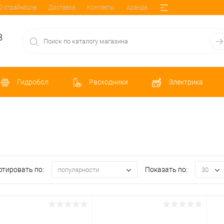
О страйкболе
Доставка
Контакты
Аренда
8
Гидробол
Расходники
Электрика
ртировать по:
Показать по:
популярности
30