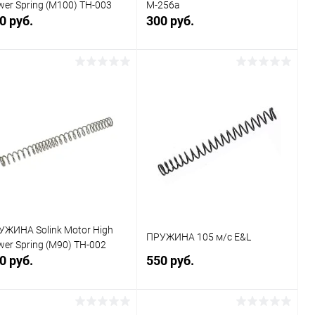
er Spring (M100) TH-003
M-256a
0 руб.
300 руб.
В корзину
В корзину
Купить в 1
Сравнение
Купить в 1
Сравнение
к
клик
В избранное
В наличии
В избранное
В наличии
УЖИНА Solink Motor High
ПРУЖИНА 105 м/с E&L
er Spring (M90) TH-002
0 руб.
550 руб.