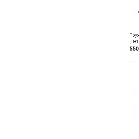
В
Пруж
(TH1
550
К
клик
В