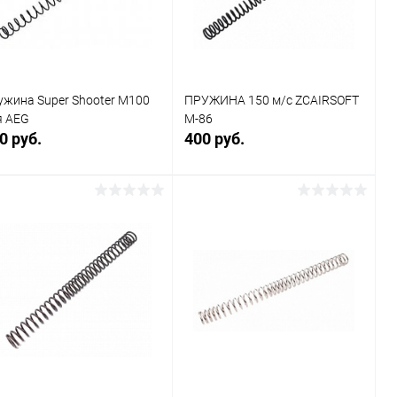
В избранное
В наличии
В избранное
В наличии
ужина Super Shooter M100
ПРУЖИНА 150 м/с ZCAIRSOFT
я AEG
M-86
0 руб.
400 руб.
В корзину
В корзину
Купить в 1
Сравнение
Купить в 1
Сравнение
к
клик
В избранное
В наличии
В избранное
В наличии