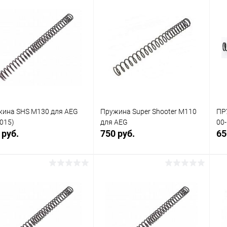
В корзину
В корзину
упить в 1
Сравнение
Купить в 1
Сравнение
клик
кли
 избранное
В наличии
В избранное
В наличии
ина SHS M130 для AEG
Пружина Super Shooter M110
ПР
015)
для AEG
00-
 руб.
750 руб.
65
В корзину
В корзину
упить в 1
Сравнение
Купить в 1
Сравнение
клик
кли