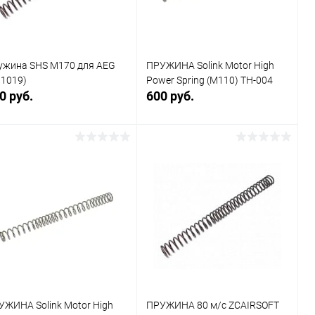
ужина SHS М170 для AEG
ПРУЖИНА Solink Motor High
H1019)
Power Spring (M110) TH-004
0 руб.
600 руб.
В корзину
В корзину
Купить в 1
Сравнение
Купить в 1
Сравнение
к
клик
В избранное
В наличии
В избранное
В наличии
УЖИНА Solink Motor High
ПРУЖИНА 80 м/с ZCAIRSOFT