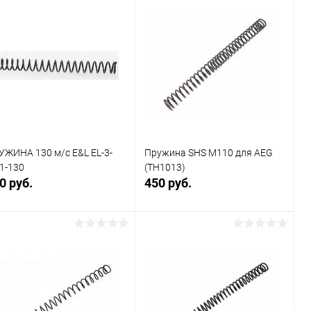
В корзину
В корзину
Купить в 1
Сравнение
Купить в 1
Сравнение
к
клик
В избранное
В наличии
В избранное
В наличии
УЖИНА 130 м/с E&L EL-3-
Пружина SHS M110 для AEG
1-130
(TH1013)
0 руб.
450 руб.
В корзину
В корзину
Купить в 1
Сравнение
Купить в 1
Сравнение
к
клик