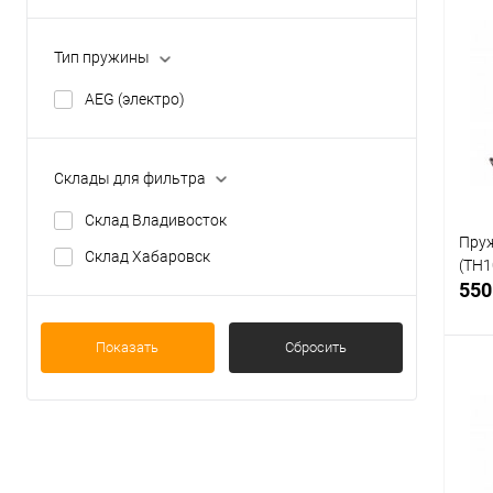
Тип пружины
К
клик
AEG (электро)
В
Склады для фильтра
Склад Владивосток
Пруж
Склад Хабаровск
(TH1
550
Показать
Сбросить
К
клик