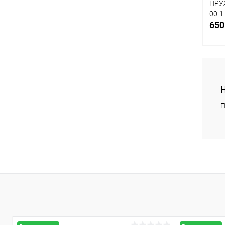
ПРУЖ
00-1
650
К
клик
П
В