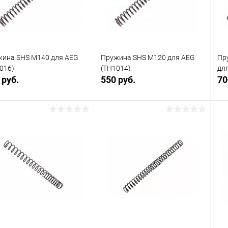
 избранное
В наличии
В избранное
В наличии
ина SHS M140 для AEG
Пружина SHS M120 для AEG
Пр
016)
(TH1014)
дл
 руб.
550 руб.
70
В корзину
В корзину
упить в 1
Сравнение
Купить в 1
Сравнение
клик
кли
 избранное
В наличии
В избранное
В наличии