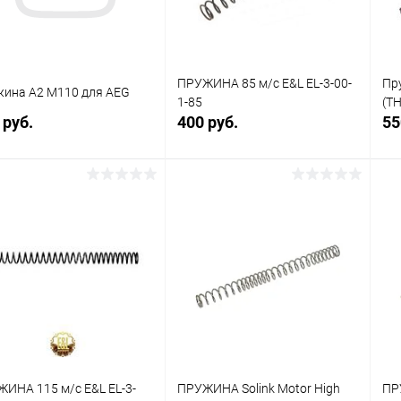
ПРУЖИНА 85 м/с E&L EL-3-00-
Пр
ина А2 M110 для AEG
1-85
(T
 руб.
400 руб.
55
В корзину
В корзину
упить в 1
Сравнение
Купить в 1
Сравнение
клик
кли
 избранное
В наличии
В избранное
В наличии
ИНА 115 м/с E&L EL-3-
ПРУЖИНА Solink Motor High
ПР