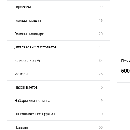
Гирбоксы
22
Головы поршня
16
Головы цилиндра
20
Для газовых пистолетов
41
Камеры Хоп-Ап
34
Пруж
500
Моторы
26
Набор винтов
5
Наборы для тюнинга
9
К
Направляющие пружин
10
клик
В
Ноззлы
50