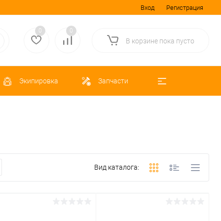
Вход
Регистрация
0
0
В корзине
пока
пусто
Экипировка
Запчасти
Вид каталога: