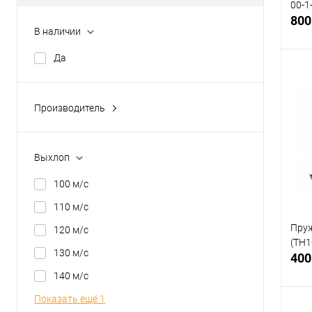
00-1
800
В наличии
Да
Производитель
К
A2 tech (Россия)
клик
E&L (Китай)
В
Выхлоп
SHS (Тайвань)
100 м/с
SOLINK MOTOR (Тайвань)
110 м/с
Super Shooter (Гонконг)
Пруж
120 м/с
Показать ещё 1
(TH1
130 м/с
400
140 м/с
Показать ещё 1