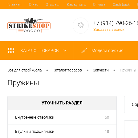
Главная
О нас
Отзывы
Как купить
Оплата
Cash back
+7 (914) 790-26-1
Заказать звонок
КАТАЛОГ ТОВАРОВ
Модели оружия
•
•
•
Всё для страйкбола
Каталог товаров
Запчасти
Пружины
Пружины
УТОЧНИТЬ РАЗДЕЛ
Со
Внутренние стволики
50
Втулки и подшипники
18