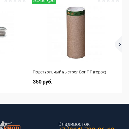
Рекомендуем
Ш
Подствольный выстрел Вог Т Г (горох)
(
350 руб.
1
Владивосток