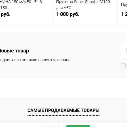
ИНА 150 м/с E&L EL-3-
Пружина Super Shooter M120
Пр
-150
для AEG
 руб.
1 000 руб.
1 
В корзину
В корзину
Новые товар
упить в 1
Сравнение
Купить в 1
Сравнение
клик
кли
одписки на новинки нашего магазина
 избранное
В наличии
В избранное
В наличии
САМЫЕ ПРОДАВАЕМЫЕ ТОВАРЫ