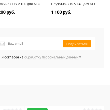
ужина SHS M150 для AEG
Пружина SHS M140 для AEG
200 руб.
1 100 руб.
В корзину
В корзину
Подписаться
Купить в 1
Сравнение
Купить в 1
Сравнение
к
клик
Я согласен на
обработку персональных данных.
*
В избранное
В наличии
В избранное
В наличии