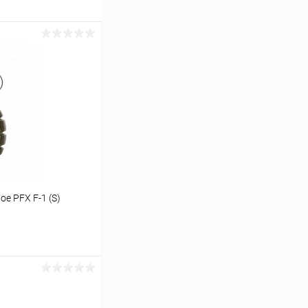
е PFX F-1 (S)
ину