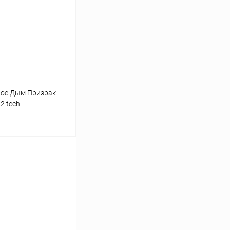
Сравнение
В наличии
ное Дым Призрак
2 tech
ину
Сравнение
В наличии