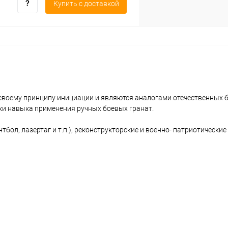
Купить c доставкой
своему принципу инициации и являются аналогами отечественных 
тки навыка применения ручных боевых гранат.
л, лазертаг и т.п.), реконструкторские и военно- патриотические