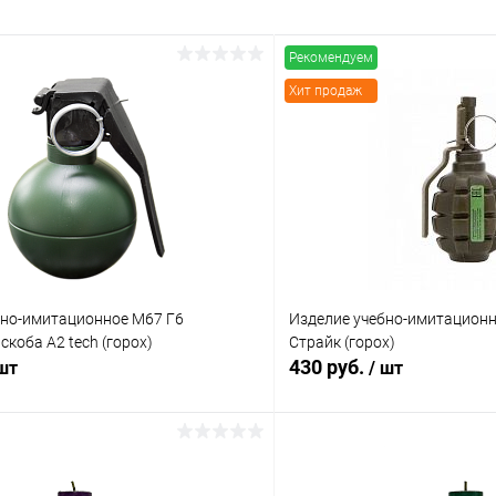
Рекомендуем
Хит продаж
бно-имитационное М67 Г6
Изделие учебно-имитационно
скоба A2 tech (горох)
Страйк (горох)
430 руб.
 шт
/ шт
В корзину
В корз