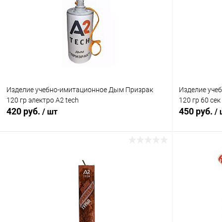
Купить в 1 клик
Сравнение
Купить в 1
В избранное
В наличии
В избранн
Изделие учебно-имитационное Дым Призрак
Изделие уче
120 гр электро A2 tech
120 гр 60 се
420 руб.
450 руб.
/ шт
/
В корзину
Купить в 1 клик
Сравнение
Купить в 1
В избранное
В наличии
В избранн