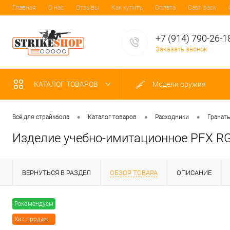
Главная
О нас
Отзывы
Как купить
Оплата
Cash back
+7 (914) 790-26-1
Заказать звонок
КАТАЛОГ ТОВАРОВ
Модели оружия
•
•
•
Всё для страйкбола
Каталог товаров
Расходники
Гранат
Изделие учебно-имитационное PFX RGD
ВЕРНУТЬСЯ В РАЗДЕЛ
ОБЗОР ТОВАРА
ОПИСАНИЕ
Рекомендуем
Хит продаж