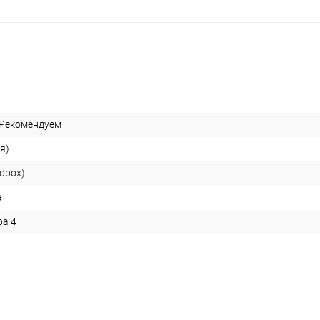
 Рекомендуем
я)
орох)
а
ра 4