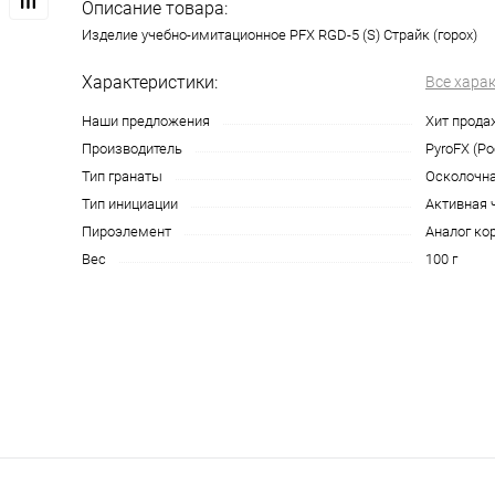
Описание товара:
Изделие учебно-имитационное PFX RGD-5 (S) Страйк (горох)
Характеристики:
Все хара
Наши предложения
Хит прода
Производитель
PyroFX (Ро
Тип гранаты
Осколочна
Тип инициации
Активная 
Пироэлемент
Аналог ко
Вес
100 г