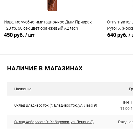
Изделие учебно-имитационное Дым Призрак
Отпугивател
120 гр. 60 сек цвет оранжевый A2 tech
PyroFX (Росс
450 руб.
640 руб.
/ шт
/
В корзину
НАЛИЧИЕ В МАГАЗИНАХ
Купить в 1 клик
Сравнение
Купить в 1
В избранное
В наличии
В избранн
Название
Г
ПН-ПТ:
Склад Владивосток (г. Владивосток, ул. Лазо 9)
11:00-
Склад Хабаровск (г. Хабаровск, ул. Ленина 3)
Ежедневн