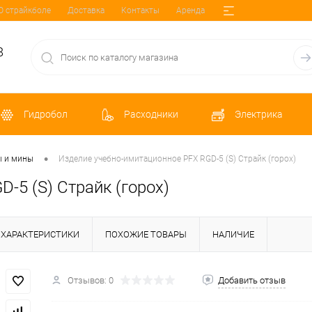
О страйкболе
Доставка
Контакты
Аренда
8
Гидробол
Расходники
Электрика
•
ы и мины
Изделие учебно-имитационное PFX RGD-5 (S) Страйк (горох)
-5 (S) Страйк (горох)
ХАРАКТЕРИСТИКИ
ПОХОЖИЕ ТОВАРЫ
НАЛИЧИЕ
Отзывов: 0
Добавить отзыв