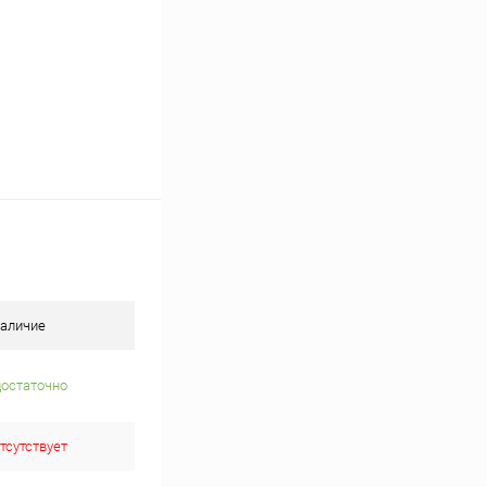
аличие
достаточно
тсутствует