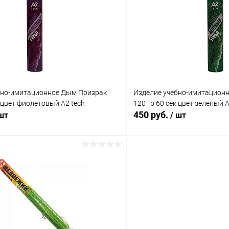
 клик
Сравнение
Купить в 1 клик
ое
В наличии
В избранное
бно-имитационное Дым Призрак
Изделие учебно-имитацион
к цвет фиолетовый A2 tech
120 гр 60 сек цвет зеленый A
450 руб.
 шт
/ шт
В корзину
В корз
 клик
Сравнение
Купить в 1 клик
ое
В наличии
В избранное