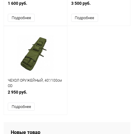
AS-BS0135OD
BLACK AS-BS0005B
1 600 руб.
3 500 руб.
Подробнее
Подробнее
ЧЕХОЛ ОРУЖЕЙНЫЙ, 40"/100см
OD
2 950 руб.
Подробнее
Новые товар