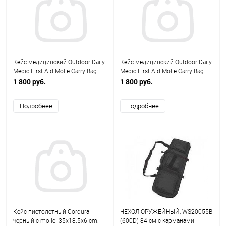
Кейс медицинский Outdoor Daily
Кейс медицинский Outdoor Daily
Medic First Aid Molle Carry Bag
Medic First Aid Molle Carry Bag
19cm*6cm*14cm олива AS-
19cm*6cm*14cm мультикам AS-
1 800 руб.
1 800 руб.
BS0143OD
BS0143CP
Подробнее
Подробнее
Кейс пистолетный Cordura
ЧЕХОЛ ОРУЖЕЙНЫЙ, WS20055B
черный с molle- 35x18.5x6 cm.
(600D) 84 см с карманами