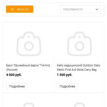
Фильтр
популярности
Баул "Оружейный барон" T-Armis
Кейс медицинский Outdoor Daily
(Россия)
Medic First Aid Molle Carry Bag
19cm*6cm*14cm олива AS-
4 000 руб.
1 500 руб.
BS0143OD
Подробнее
Подробнее