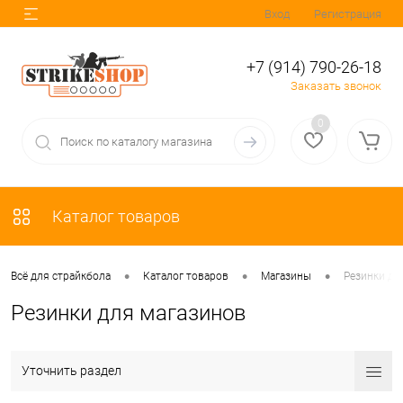
Вход
Регистрация
+7 (914) 790-26-18
Заказать звонок
0
Каталог товаров
•
•
•
Всё для страйкбола
Каталог товаров
Магазины
Резинки дл
Резинки для магазинов
Уточнить раздел