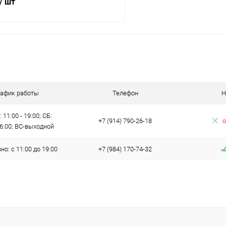
/ шт
В корзину
 клик
Сравнение
ое
В наличии
рафик работы
Телефон
Н
 11:00 - 19:00; СБ:
+7 (914) 790-26-18
о
16:00; ВС-выходной
о: с 11:00 до 19:00
+7 (984) 170-74-32