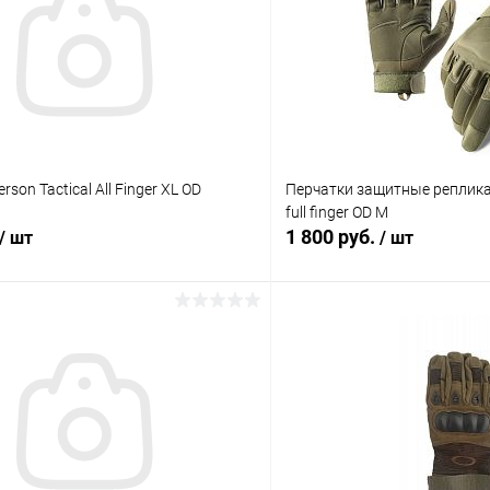
son Tactical All Finger XL OD
Перчатки защитные реплика
full finger OD М
1 800 руб.
/ шт
/ шт
В корзину
В корз
 клик
Сравнение
Купить в 1 клик
ое
В наличии
В избранное