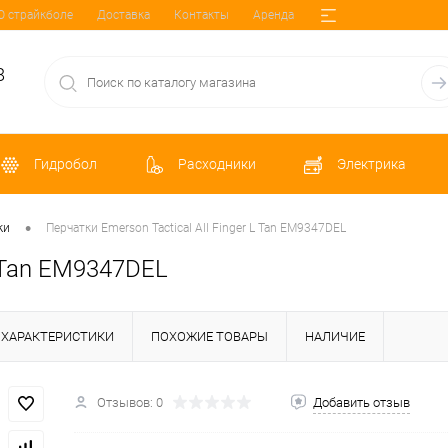
О страйкболе
Доставка
Контакты
Аренда
8
Гидробол
Расходники
Электрика
•
ки
Перчатки Emerson Tactical All Finger L Tan EM9347DEL
L Tan EM9347DEL
ХАРАКТЕРИСТИКИ
ПОХОЖИЕ ТОВАРЫ
НАЛИЧИЕ
Отзывов: 0
Добавить отзыв