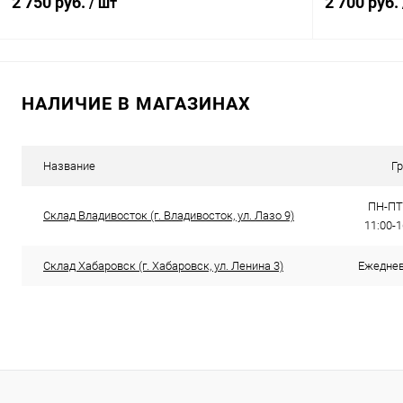
2 750 руб.
2 700 руб.
/ шт
В корзину
НАЛИЧИЕ В МАГАЗИНАХ
Купить в 1 клик
Сравнение
Купить в 1
В избранное
В наличии
В избранн
Название
Г
ПН-ПТ:
Склад Владивосток (г. Владивосток, ул. Лазо 9)
11:00-
Склад Хабаровск (г. Хабаровск, ул. Ленина 3)
Ежедневн