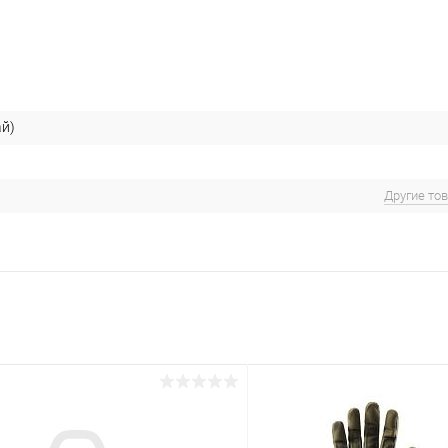
ай)
Другие то