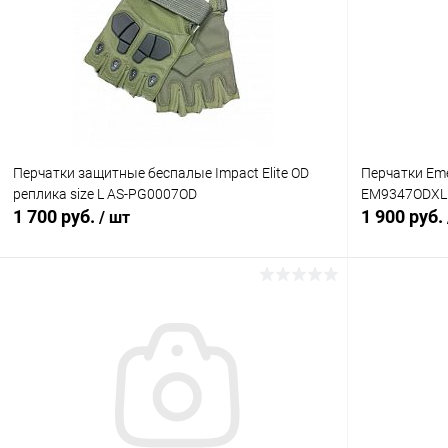
Перчатки защитные беспалые Impact Elite OD
Перчатки Emer
реплика size L AS-PG0007OD
EM9347ODXL
1 700 руб.
1 900 руб.
/ шт
В корзину
Купить в 1 клик
Сравнение
Купить в 1
В избранное
В наличии
В избранн