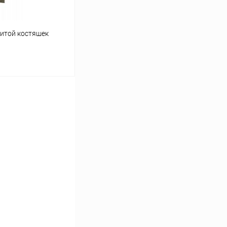
щитой костяшек
ину
Сравнение
В наличии