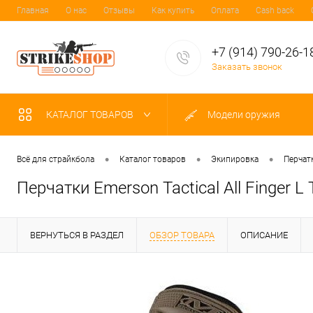
Главная
О нас
Отзывы
Как купить
Оплата
Cash back
+7 (914) 790-26-1
Заказать звонок
КАТАЛОГ ТОВАРОВ
Модели оружия
•
•
•
Всё для страйкбола
Каталог товаров
Экипировка
Перчат
Перчатки Emerson Tactical All Finger 
ВЕРНУТЬСЯ В РАЗДЕЛ
ОБЗОР ТОВАРА
ОПИСАНИЕ