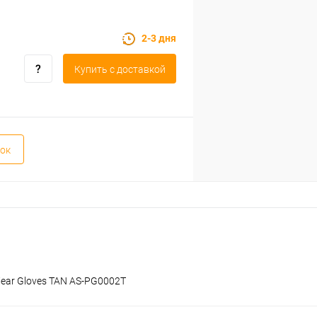
2-3 дня
Купить c доставкой
ок
t Wear Gloves TAN AS-PG0002T