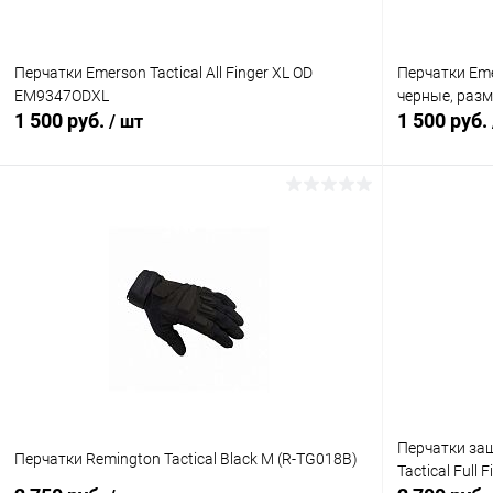
Перчатки Emerson Tactical All Finger XL OD
Перчатки Emer
EM9347ODXL
черные, раз
1 500 руб.
1 500 руб.
/ шт
В корзину
Купить в 1 клик
Сравнение
Купить в 1
В избранное
В наличии
В избранн
Перчатки защ
Перчатки Remington Tactical Black M (R-TG018B)
Tactical Full