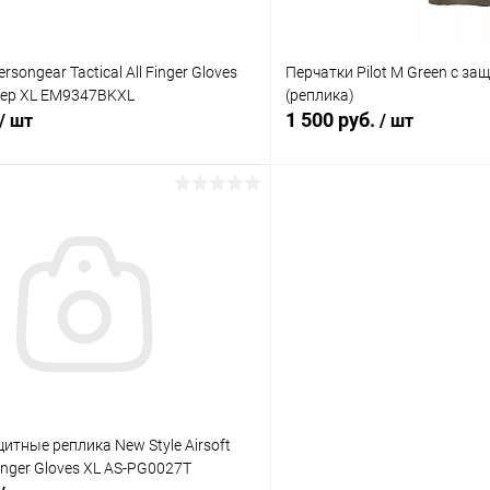
songear Tactical All Finger Gloves
Перчатки Pilot M Green с за
мер XL EM9347BKXL
(реплика)
1 500 руб.
/ шт
/ шт
В корзину
В корз
 клик
Сравнение
Купить в 1 клик
ое
В наличии
В избранное
итные реплика New Style Airsoft
 Finger Gloves XL AS-PG0027T